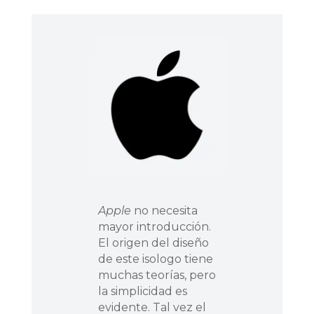
Apple
no necesita
mayor introducción.
El origen del diseño
de este isologo tiene
muchas teorías, pero
la simplicidad es
evidente. Tal vez el